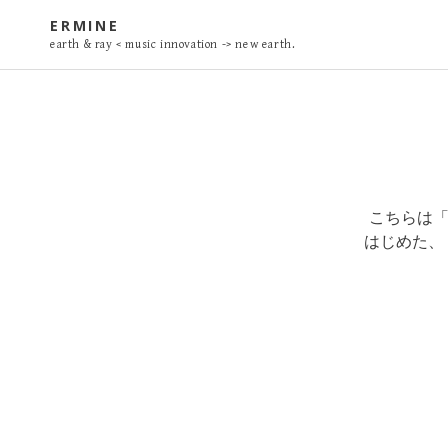
to
ERMINE
content
earth & ray < music innovation -> new earth.
こちらは「ア
はじめた、 