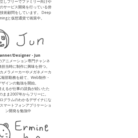
立しフリーでファミリー向けや
のサービス開発を行っている傍
技術顧問をしています。 Deep
arningと仮想通貨で画策中。
lanner/Designer - Jun
送のアニメーション専門チャンネ
務担当時に制作に興味を持つ。
カメラメーカーやメガネメーカ
広報部勤務を経て、Web制作・
デザインの勉強を開始。
考えるが仕事の請負が続いたた
のまま2007年からフリーに。
ログラムのわかるデザイナにな
スマートフォンアプリケーショ
ン開発を勉強中