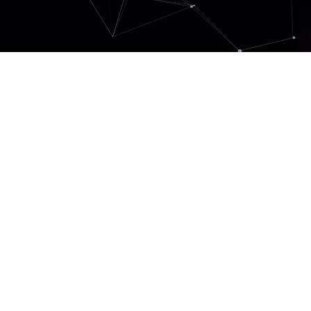
ERMINE
earth & ray < music innovation -> new earth.
制作実績の紹介
2011年9月29日
ErmineWebの制作実績の一部を掲載しておりま
す。 No1 – ママになる女性応援コミュニティ
「ママナル」 企画からデザイン、システム開
発、運用補助まで参画しております。ママを中
心としたファミリー向けのコ […]
Category:
Works